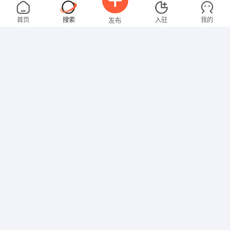
吴先生
4000-5000元
08-09
不限区域
全职
大专
首页
搜索
入驻
我的
发布
行政/后勤
罗先生
4000-5000元
08-09
不限区域
全职
高中
招聘信息
求职简历
技工/普工
叶女士
4000-5000元
08-09
不限区域
全职
技工/普工
温女士
4000-5000元
08-09
不限区域
全职
大专