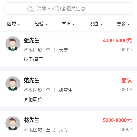
在校学生工作经验
本科
行政后勤
建筑装潢
确定
区域
经验
学历
职位
更多
三年以上工作经验
硕士
销售岗位
教师
张先生
4000-5000元
四年以上工作经验
博士
文员
护士
08-09
不限区域
全职
大专
五年以上工作经验
财务会计
传单派发
技工/普工
十年以上工作经验
超市零售
促销导购
范先生
面议
网络IT
保健按摩
08-09
不限区域
全职
研究生
其他职位
快递员
前台接待
收银员
技术员/工程师
林先生
5000-8000元
08-09
水电/机修
部门经理
不限区域
全职
大专